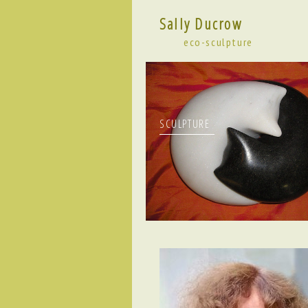
Sally Ducrow
eco-sculpture
SCULPTURE